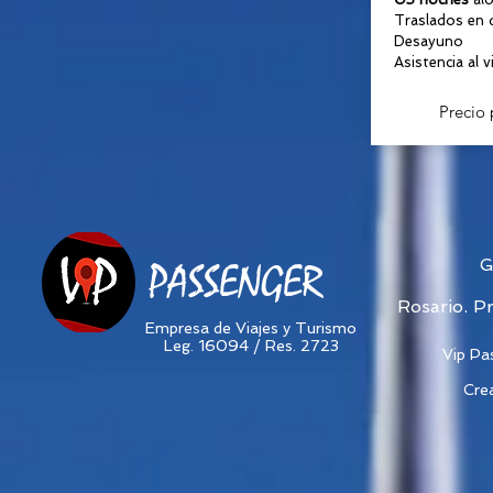
Traslados en d
Desayuno
Asistencia al v
Precio 
G
PASSENGER
Rosario. P
Empresa de Viajes y Turismo
Leg. 16094 / Res. 2723
Vip Pa
Cre