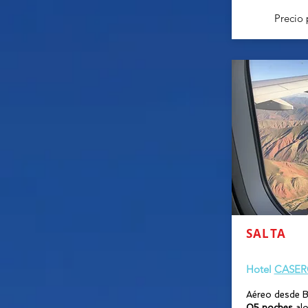
Precio 
SALTA
30 MARZ
Hotel
CASER
Aéreo desde B
05 noches
alo