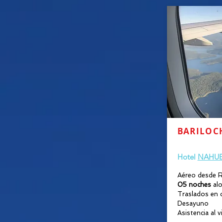
BARILOC
30 MARZ
Hotel
NAHUE
Aéreo desde R
05 noches
alo
Traslados en 
Desayuno
Asistencia al v