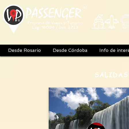
PASSENGER
Empresa de Viajes y Turismo
Leg. 16094 / Res. 2723
Desde Rosario
Desde Córdoba
Info de inter
SALIDAS