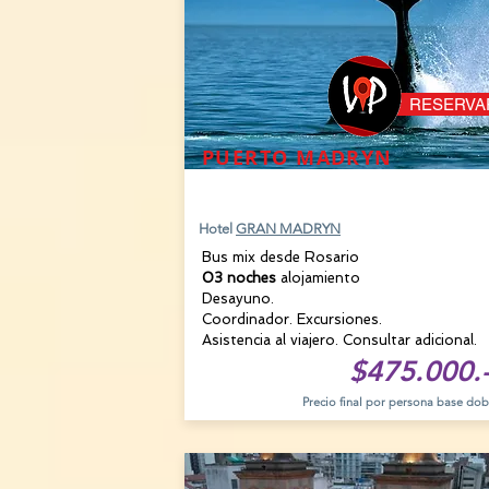
RESERVA
PUERTO MADRYN
13 AGOSTO
Hotel
GRAN MADRYN
Bus mix desde Rosario
03 noches
alojamiento
Desayuno.
Coordinador. Excursiones.
Asistencia al viajero. Consultar adicional.
$475.000.
Precio final por persona base dob