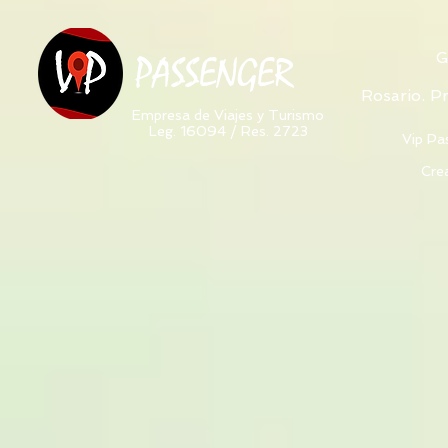
G
PASSENGER
Rosario. P
Empresa de Viajes y Turismo
Leg. 16094 / Res. 2723
Vip Pa
Cre